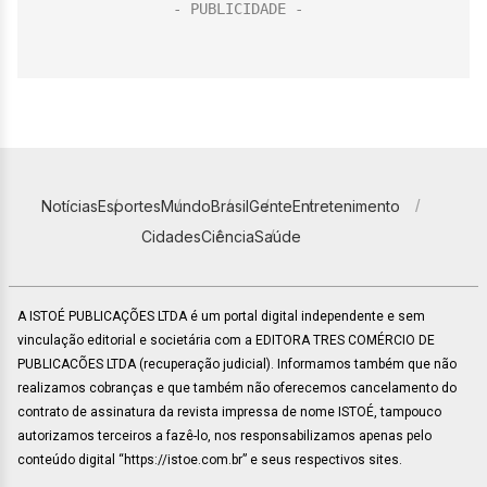
Notícias
Esportes
Mundo
Brasil
Gente
Entretenimento
Cidades
Ciência
Saúde
A ISTOÉ PUBLICAÇÕES LTDA é um portal digital independente e sem
vinculação editorial e societária com a EDITORA TRES COMÉRCIO DE
PUBLICACÕES LTDA (recuperação judicial). Informamos também que não
realizamos cobranças e que também não oferecemos cancelamento do
contrato de assinatura da revista impressa de nome ISTOÉ, tampouco
autorizamos terceiros a fazê-lo, nos responsabilizamos apenas pelo
conteúdo digital “https://istoe.com.br” e seus respectivos sites.