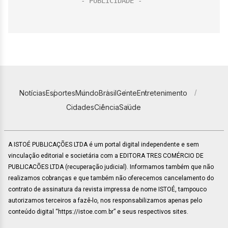
Notícias
Esportes
Mundo
Brasil
Gente
Entretenimento
Cidades
Ciência
Saúde
A ISTOÉ PUBLICAÇÕES LTDA é um portal digital independente e sem
vinculação editorial e societária com a EDITORA TRES COMÉRCIO DE
PUBLICACÕES LTDA (recuperação judicial). Informamos também que não
realizamos cobranças e que também não oferecemos cancelamento do
contrato de assinatura da revista impressa de nome ISTOÉ, tampouco
autorizamos terceiros a fazê-lo, nos responsabilizamos apenas pelo
conteúdo digital “https://istoe.com.br” e seus respectivos sites.