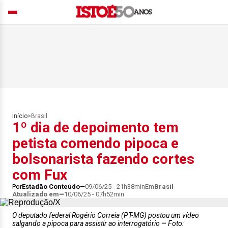
Início
>
Brasil
1º dia de depoimento tem
petista comendo pipoca e
bolsonarista fazendo cortes
com Fux
Por
Estadão Conteúdo
09/06/25 - 21h38min
Em
Brasil
Atualizado em
10/06/25 - 07h52min
O deputado federal Rogério Correia (PT-MG) postou um vídeo
salgando a pipoca para assistir ao interrogatório
Foto: