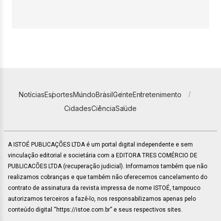
Notícias
Esportes
Mundo
Brasil
Gente
Entretenimento
Cidades
Ciência
Saúde
A ISTOÉ PUBLICAÇÕES LTDA é um portal digital independente e sem
vinculação editorial e societária com a EDITORA TRES COMÉRCIO DE
PUBLICACÕES LTDA (recuperação judicial). Informamos também que não
realizamos cobranças e que também não oferecemos cancelamento do
contrato de assinatura da revista impressa de nome ISTOÉ, tampouco
autorizamos terceiros a fazê-lo, nos responsabilizamos apenas pelo
conteúdo digital “https://istoe.com.br” e seus respectivos sites.