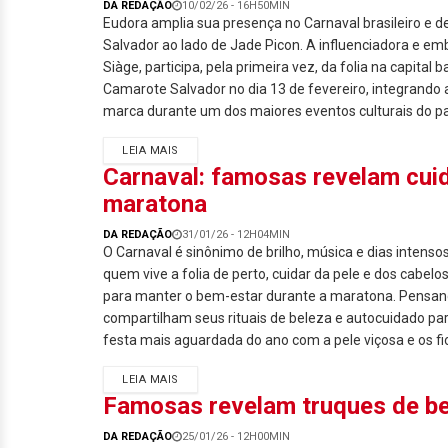
DA REDAÇÃO
10/02/26 - 16H50MIN
Eudora amplia sua presença no Carnaval brasileiro e
Salvador ao lado de Jade Picon. A influenciadora e e
Siàge, participa, pela primeira vez, da folia na capital 
Camarote Salvador no dia 13 de fevereiro, integrando 
marca durante um dos maiores eventos culturais do pa
LEIA MAIS
Carnaval: famosas revelam cuid
maratona
DA REDAÇÃO
31/01/26 - 12H04MIN
O Carnaval é sinônimo de brilho, música e dias intensos
quem vive a folia de perto, cuidar da pele e dos cabelo
para manter o bem-estar durante a maratona. Pensan
compartilham seus rituais de beleza e autocuidado par
festa mais aguardada do ano com a pele viçosa e os fi
LEIA MAIS
Famosas revelam truques de bel
DA REDAÇÃO
25/01/26 - 12H00MIN