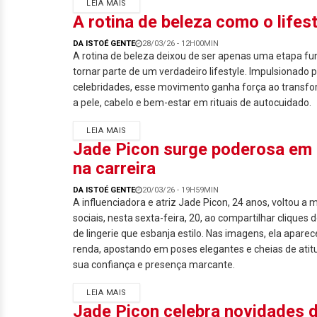
LEIA MAIS
A rotina de beleza como o lifes
DA ISTOÉ GENTE
28/03/26 - 12H00MIN
A rotina de beleza deixou de ser apenas uma etapa fun
tornar parte de um verdadeiro lifestyle. Impulsionado 
celebridades, esse movimento ganha força ao transf
a pele, cabelo e bem-estar em rituais de autocuidado.
LEIA MAIS
Jade Picon surge poderosa em e
na carreira
DA ISTOÉ GENTE
20/03/26 - 19H59MIN
A influenciadora e atriz Jade Picon, 24 anos, voltou a
sociais, nesta sexta-feira, 20, ao compartilhar cliques
de lingerie que esbanja estilo. Nas imagens, ela apare
renda, apostando em poses elegantes e cheias de atit
sua confiança e presença marcante.
LEIA MAIS
Jade Picon celebra novidades d