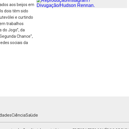
rados aos beijos em
Os dois têm sido
utevôlei e curtindo
 em trabalhos
s do Jogo”, da
a Segunda Chance”,
redes sociais da
idades
Ciência
Saúde