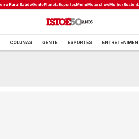
eiro Rural
Saúde
Gente
Planeta
Esportes
Menu
Motorshow
Mulher
Sustent
COLUNAS
GENTE
ESPORTES
ENTRETENIMEN