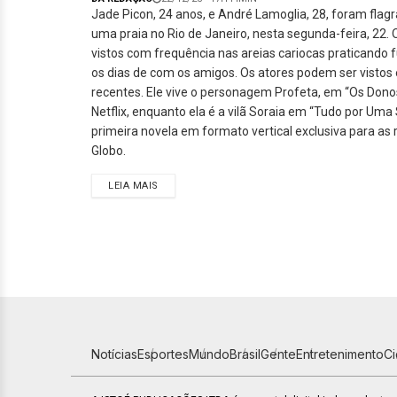
Jade Picon, 24 anos, e André Lamoglia, 28, foram flag
uma praia no Rio de Janeiro, nesta segunda-feira, 22. 
vistos com frequência nas areias cariocas praticando f
os dias de com os amigos. Os atores podem ser vistos
recentes. Ele vive o personagem Profeta, em “Os Dono
Netflix, enquanto ela é a vilã Soraia em “Tudo por Um
primeira novela em formato vertical exclusiva para as 
Globo.
LEIA MAIS
Notícias
Esportes
Mundo
Brasil
Gente
Entretenimento
C