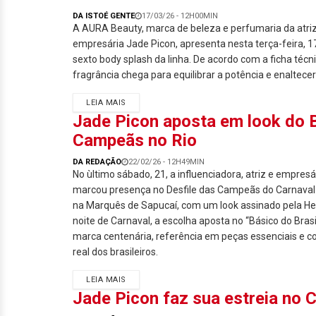
DA ISTOÉ GENTE
17/03/26 - 12H00MIN
A AURA Beauty, marca de beleza e perfumaria da atriz,
empresária Jade Picon, apresenta nesta terça-feira, 17
sexto body splash da linha. De acordo com a ficha técn
fragrância chega para equilibrar a potência e enaltecer a
LEIA MAIS
Jade Picon aposta em look do B
Campeãs no Rio
DA REDAÇÃO
22/02/26 - 12H49MIN
No ùltimo sábado, 21, a influenciadora, atriz e empres
marcou presença no Desfile das Campeãs do Carnaval 
na Marquês de Sapucaí, com um look assinado pela Her
noite de Carnaval, a escolha aposta no “Básico do Brasi
marca centenária, referência em peças essenciais e c
real dos brasileiros.
LEIA MAIS
Jade Picon faz sua estreia no 