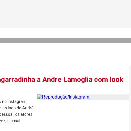
shionistas curtem 1º fim de
adores
agarradinha a Andre Lamoglia com look
s no Instagram,
o ao lado de André
pessoal, os atores
z, o casal...