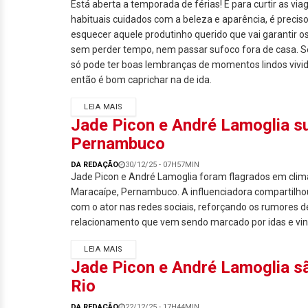
Está aberta a temporada de férias! E para curtir as vi
habituais cuidados com a beleza e aparência, é precis
esquecer aquele produtinho querido que vai garantir os
sem perder tempo, nem passar sufoco fora de casa. S
só pode ter boas lembranças de momentos lindos vivi
então é bom caprichar na de ida.
LEIA MAIS
Jade Picon e André Lamoglia 
Pernambuco
DA REDAÇÃO
30/12/25 - 07H57MIN
Jade Picon e André Lamoglia foram flagrados em cli
Maracaípe, Pernambuco. A influenciadora compartilhou
com o ator nas redes sociais, reforçando os rumores 
relacionamento que vem sendo marcado por idas e vi
LEIA MAIS
Jade Picon e André Lamoglia sã
Rio
DA REDAÇÃO
22/12/25 - 17H44MIN