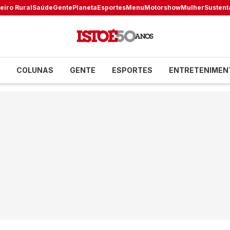
eiro Rural
Saúde
Gente
Planeta
Esportes
Menu
Motorshow
Mulher
Sustent
COLUNAS
GENTE
ESPORTES
ENTRETENIMEN