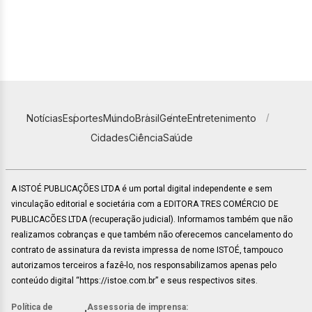
Notícias
Esportes
Mundo
Brasil
Gente
Entretenimento
Cidades
Ciência
Saúde
A ISTOÉ PUBLICAÇÕES LTDA é um portal digital independente e sem
vinculação editorial e societária com a EDITORA TRES COMÉRCIO DE
PUBLICACÕES LTDA (recuperação judicial). Informamos também que não
realizamos cobranças e que também não oferecemos cancelamento do
contrato de assinatura da revista impressa de nome ISTOÉ, tampouco
autorizamos terceiros a fazê-lo, nos responsabilizamos apenas pelo
conteúdo digital “https://istoe.com.br” e seus respectivos sites.
Política de
Assessoria de imprensa: