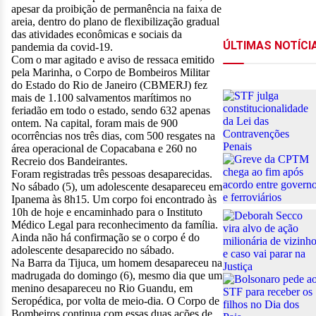
apesar da proibição de permanência na faixa de
areia, dentro do plano de flexibilização gradual
das atividades econômicas e sociais da
pandemia da covid-19.
Com o mar agitado e aviso de ressaca emitido
pela Marinha, o Corpo de Bombeiros Militar
do Estado do Rio de Janeiro (CBMERJ) fez
mais de 1.100 salvamentos marítimos no
feriadão em todo o estado, sendo 632 apenas
ontem. Na capital, foram mais de 900
ocorrências nos três dias, com 500 resgates na
área operacional de Copacabana e 260 no
Recreio dos Bandeirantes.
Foram registradas três pessoas desaparecidas.
No sábado (5), um adolescente desapareceu em
Ipanema às 8h15. Um corpo foi encontrado às
10h de hoje e encaminhado para o Instituto
Médico Legal para reconhecimento da família.
Ainda não há confirmação se o corpo é do
adolescente desaparecido no sábado.
Na Barra da Tijuca, um homem desapareceu na
madrugada do domingo (6), mesmo dia que um
menino desapareceu no Rio Guandu, em
Seropédica, por volta de meio-dia. O Corpo de
Bombeiros continua com essas duas ações de