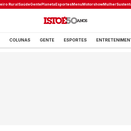
eiro Rural
Saúde
Gente
Planeta
Esportes
Menu
Motorshow
Mulher
Sustent
COLUNAS
GENTE
ESPORTES
ENTRETENIMEN