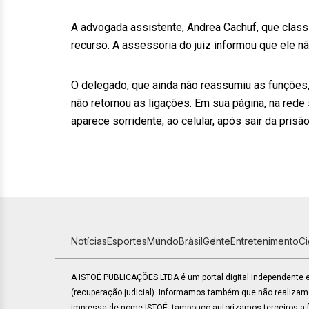
A advogada assistente, Andrea Cachuf, que class
recurso. A assessoria do juiz informou que ele n
O delegado, que ainda não reassumiu as funções,
não retornou as ligações. Em sua página, na red
aparece sorridente, ao celular, após sair da prisão
Notícias
Esportes
Mundo
Brasil
Gente
Entretenimento
C
A ISTOÉ PUBLICAÇÕES LTDA é um portal digital independente
(recuperação judicial). Informamos também que não realiza
impressa de nome ISTOÉ, tampouco autorizamos terceiros a fa