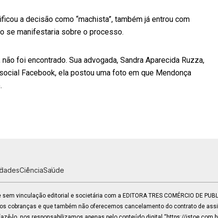
ificou a decisão como “machista”, também já entrou com
ão se manifestaria sobre o processo.
 não foi encontrado. Sua advogada, Sandra Aparecida Ruzza,
e social Facebook, ela postou uma foto em que Mendonça
.
idades
Ciência
Saúde
 e sem vinculação editorial e societária com a EDITORA TRES COMÉRCIO DE PU
mos cobranças e que também não oferecemos cancelamento do contrato de assin
zê-lo, nos responsabilizamos apenas pelo conteúdo digital “https://istoe.com.b