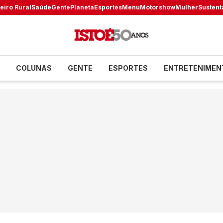
eiro Rural
Saúde
Gente
Planeta
Esportes
Menu
Motorshow
Mulher
Sustent
COLUNAS
GENTE
ESPORTES
ENTRETENIMEN