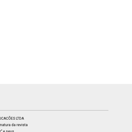
BLICACÕES LTDA
atura da revista
r” e seus