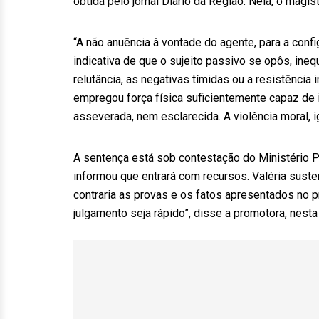
obtida pelo jornal Diário da Região. Nela, o magi
“A não anuência à vontade do agente, para a confi
indicativa de que o sujeito passivo se opôs, ine
relutância, as negativas tímidas ou a resistência
empregou força física suficientemente capaz de im
asseverada, nem esclarecida. A violência moral, i
A sentença está sob contestação do Ministério Púb
informou que entrará com recursos. Valéria suste
contraria as provas e os fatos apresentados no p
julgamento seja rápido”, disse a promotora, nesta 