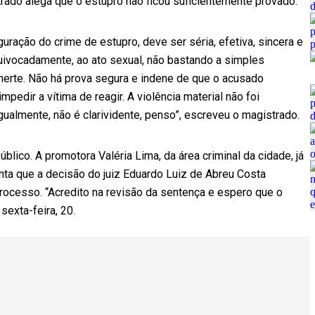
strado alega que o estupro não ficou suficientemente provado.
guração do crime de estupro, deve ser séria, efetiva, sincera e
quivocadamente, ao ato sexual, não bastando a simples
 inerte. Não há prova segura e indene de que o acusado
pedir a vítima de reagir. A violência material não foi
gualmente, não é clarividente, penso”, escreveu o magistrado.
lico. A promotora Valéria Lima, da área criminal da cidade, já
nta que a decisão do juiz Eduardo Luiz de Abreu Costa
rocesso. “Acredito na revisão da sentença e espero que o
sexta-feira, 20.