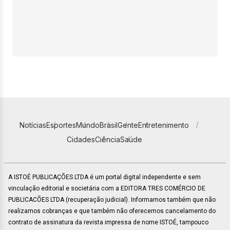
Notícias
Esportes
Mundo
Brasil
Gente
Entretenimento
Cidades
Ciência
Saúde
A ISTOÉ PUBLICAÇÕES LTDA é um portal digital independente e sem
vinculação editorial e societária com a EDITORA TRES COMÉRCIO DE
PUBLICACÕES LTDA (recuperação judicial). Informamos também que não
realizamos cobranças e que também não oferecemos cancelamento do
contrato de assinatura da revista impressa de nome ISTOÉ, tampouco