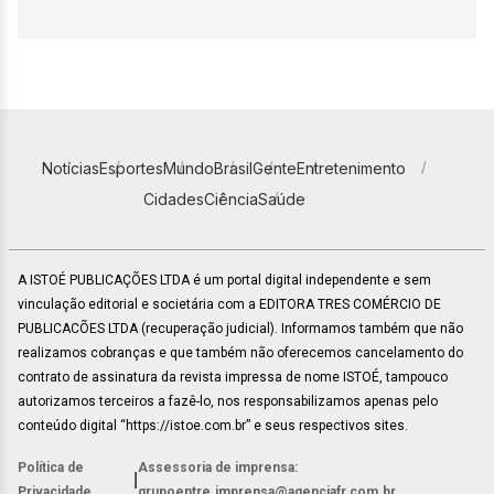
Notícias
Esportes
Mundo
Brasil
Gente
Entretenimento
Cidades
Ciência
Saúde
A ISTOÉ PUBLICAÇÕES LTDA é um portal digital independente e sem
vinculação editorial e societária com a EDITORA TRES COMÉRCIO DE
PUBLICACÕES LTDA (recuperação judicial). Informamos também que não
realizamos cobranças e que também não oferecemos cancelamento do
contrato de assinatura da revista impressa de nome ISTOÉ, tampouco
autorizamos terceiros a fazê-lo, nos responsabilizamos apenas pelo
conteúdo digital “https://istoe.com.br” e seus respectivos sites.
Política de
Assessoria de imprensa:
|
Privacidade
grupoentre.imprensa@agenciafr.com.br